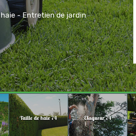
 haie - Entretien de jardin
Taille de haie 74
Elagueur 74