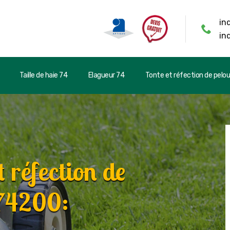
in
in
Taille de haie 74
Elagueur 74
Tonte et réfection de pelo
t réfection de
 74200: