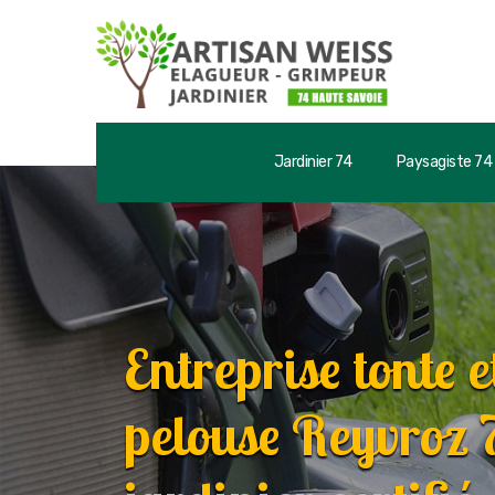
Jardinier 74
Paysagiste 74
Entreprise tonte e
pelouse Reyvroz