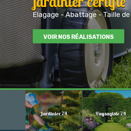
jardinier certifié
Elagage - Abattage - Taille de
VOIR NOS RÉALISATIONS
Jardinier 74
Paysagiste 74