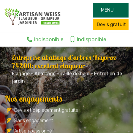
MENU
Devis gratuit
indisponible
indisponible
Entreprise abattage d'arbres Reyvroz
74200: excellent élagueur
Elagage - Abattage - Taille de haie - Entretien de
jardin
Nos engagements
Devis et déplacement gratuits
Sans engagement
Artisan passionné