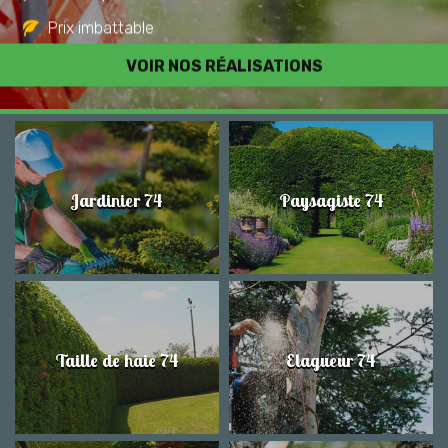
Prix imbattable
Travail de qualité
VOIR NOS RÉALISATIONS
Jardinier 74
Paysagiste 74
Taille de haie 74
Elagueur 74