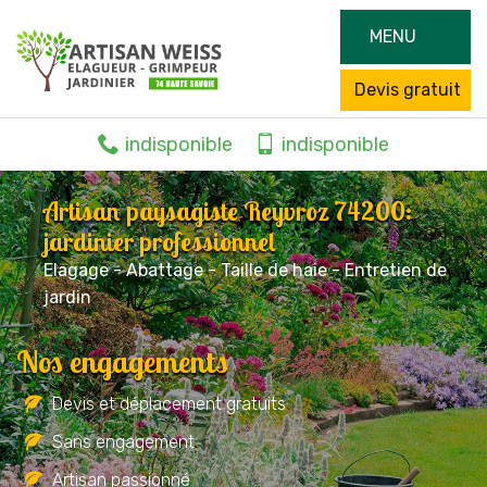
MENU
Devis gratuit
indisponible
indisponible
Artisan paysagiste Reyvroz 74200:
jardinier professionnel
Elagage - Abattage - Taille de haie - Entretien de
jardin
Nos engagements
Devis et déplacement gratuits
Sans engagement
Artisan passionné