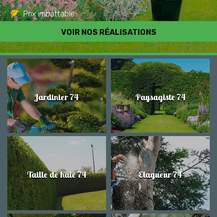
Prix imbattable
Travail de qualité
VOIR NOS RÉALISATIONS
Jardinier 74
Paysagiste 74
Taille de haie 74
Elagueur 74