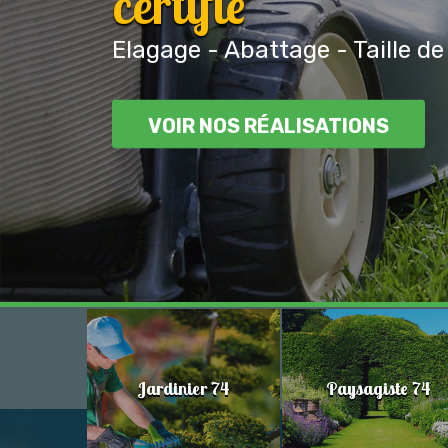
certifié
Elagage - Abattage - Taille de
VOIR NOS RÉALISATIONS
Jardinier 74
Paysagiste 74