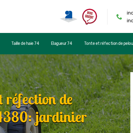
in
in
Taille de haie 74
Elagueur 74
Tonte et réfection de pelo
t réfection de
380: jardinier