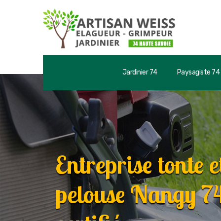
Jardinier 74
Paysagiste 74
Entreprise tonte e
pelouse Nangy 74