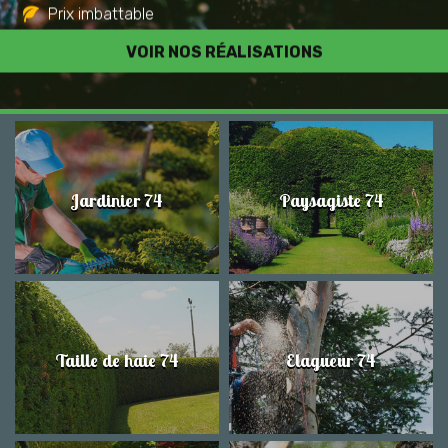
Prix imbattable
Travail de qualité
VOIR NOS RÉALISATIONS
Jardinier 74
Paysagiste 74
Taille de haie 74
Elagueur 74