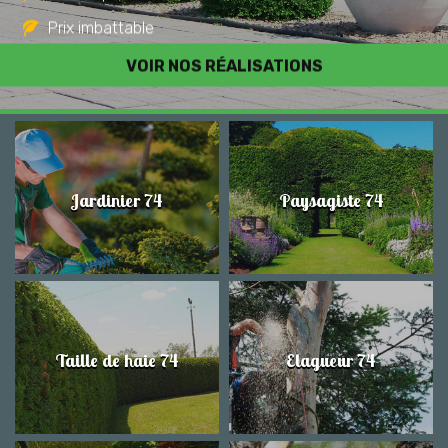
Prix imbattable
Travail de qualité
VOIR NOS RÉALISATIONS
Jardinier 74
Paysagiste 74
Taille de haie 74
Elagueur 74