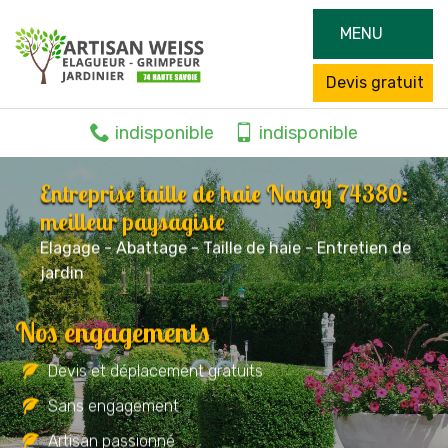
MENU
Devis gratuit
indisponible
indisponible
Entreprise taille de haie Nangy 74380:
meilleur paysagiste
Elagage - Abattage - Taille de haie - Entretien de
jardin
Nos engagements
Devis et déplacement gratuits
Sans engagement
Artisan passionné