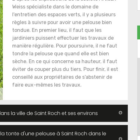
Weiss spécialiste dans le domaine de
l'entretien des espaces verts, il y a plusieurs
règles à suivre pour avoir une pelouse bien
tondue. En premier lieu, il faut que les
jardiniers puissent effectuer les travaux de
manière régulière. Pour poursuivre, il ne faut
tondre la pelouse que quand elle est bien
sèche. En ce qui concerne sa hauteur, il faut
éviter de couper plus du tiers. Pour finir, il est
conseillé aux propriétaires de s'abstenir de
faire eux-mêmes les travaux.
ans la ville de Saint Roch et ses environs
e la tonte d'une pelouse à Saint Roch dans le