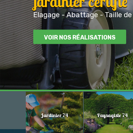
jardinier certifié
Elagage - Abattage - Taille de
VOIR NOS RÉALISATIONS
Jardinier 74
Paysagiste 74