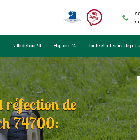
in
in
Taille de haie 74
Elagueur 74
Tonte et réfection de pelo
t réfection de
ch 74700: