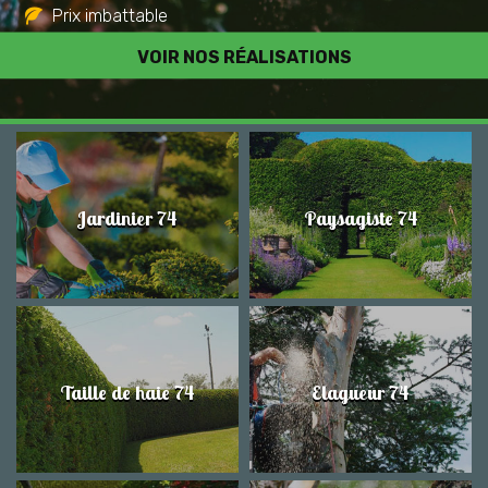
Prix imbattable
Travail de qualité
VOIR NOS RÉALISATIONS
Jardinier 74
Paysagiste 74
Taille de haie 74
Elagueur 74