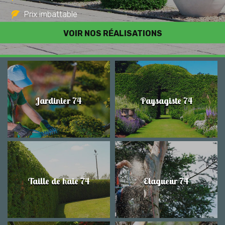
Prix imbattable
Travail de qualité
VOIR NOS RÉALISATIONS
Jardinier 74
Paysagiste 74
Taille de haie 74
Elagueur 74