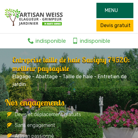
MENU
Devis gratuit
indisponible
indisponible
Entreprise taille de haie Savigny 74520:
meilleur paysagiste
Elagage - Abattage - Taille de haie - Entretien de
jardin
Nos engagements
Devis et déplacement gratuits
Sans engagement
Artisan passionné