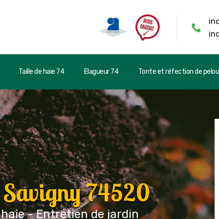
in
in
Taille de haie 74
Elagueur 74
Tonte et réfection de pelo
r Savigny 74520
 haie - Entretien de jardin