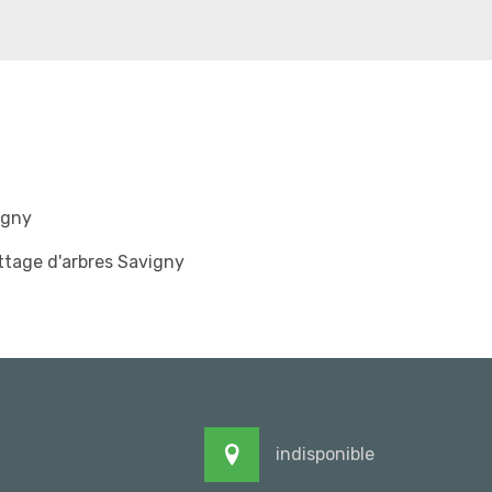
igny
tage d'arbres Savigny
indisponible