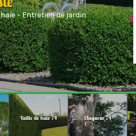
ste
 haie - Entretien de jardin
Taille de haie 74
Elagueur 74