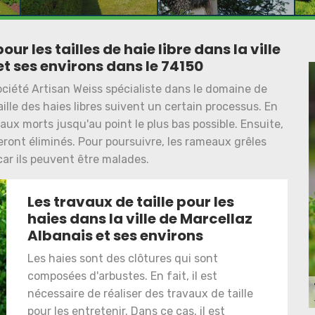
ur les tailles de haie libre dans la ville
t ses environs dans le 74150
ociété Artisan Weiss spécialiste dans le domaine de
aille des haies libres suivent un certain processus. En
meaux morts jusqu'au point le plus bas possible. Ensuite,
ront éliminés. Pour poursuivre, les rameaux grêles
car ils peuvent être malades.
Les travaux de taille pour les
haies dans la ville de Marcellaz
Albanais et ses environs
Les haies sont des clôtures qui sont
composées d'arbustes. En fait, il est
nécessaire de réaliser des travaux de taille
pour les entretenir. Dans ce cas, il est