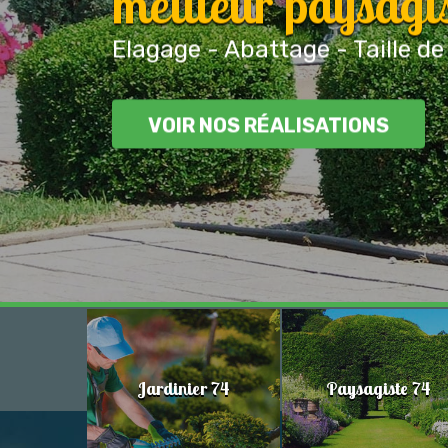
meilleur paysagi
Elagage - Abattage - Taille de
VOIR NOS RÉALISATIONS
Jardinier 74
Paysagiste 74