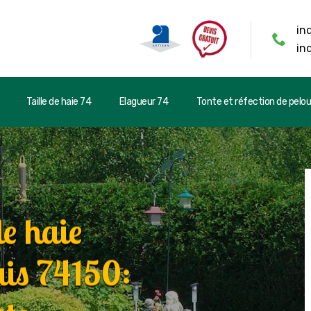
in
in
Taille de haie 74
Elagueur 74
Tonte et réfection de pelo
de haie
is 74150: