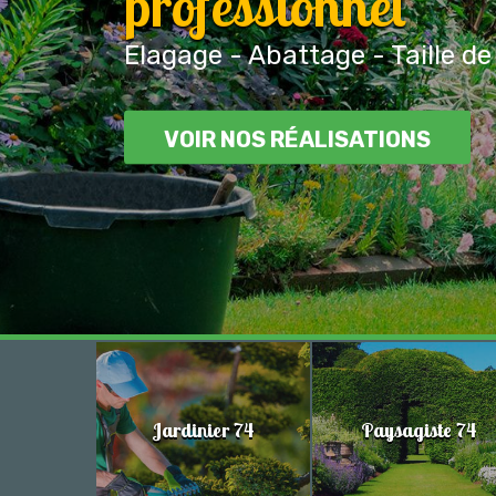
professionnel
Elagage - Abattage - Taille de
VOIR NOS RÉALISATIONS
Jardinier 74
Paysagiste 74