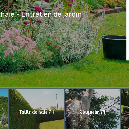
 haie - Entretien de jardin
Taille de haie 74
Elagueur 74