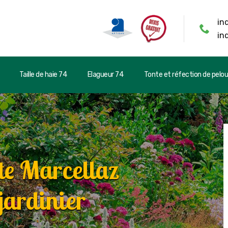
in
in
Taille de haie 74
Elagueur 74
Tonte et réfection de pelo
te Marcellaz
jardinier