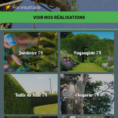
Prix imbattable
Travail de qualité
VOIR NOS RÉALISATIONS
Jardinier 74
Paysagiste 74
Taille de haie 74
Elagueur 74