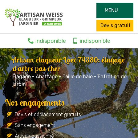
MENU
Devis gratuit
indisponible
indisponible
Artisan élagueur Loex 74380: élagage
d'arbre pas cher
Elagage - Abattage - Taille de haie - Entretien de
jardin
Nos engagements
Devis et déplacement gratuits
Sans engagement
Artisan passionné