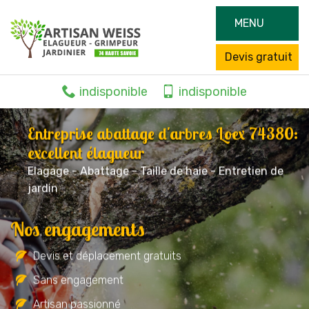
MENU
Devis gratuit
indisponible
indisponible
Entreprise abattage d'arbres Loex 74380:
excellent élagueur
Elagage - Abattage - Taille de haie - Entretien de
jardin
Nos engagements
Devis et déplacement gratuits
Sans engagement
Artisan passionné