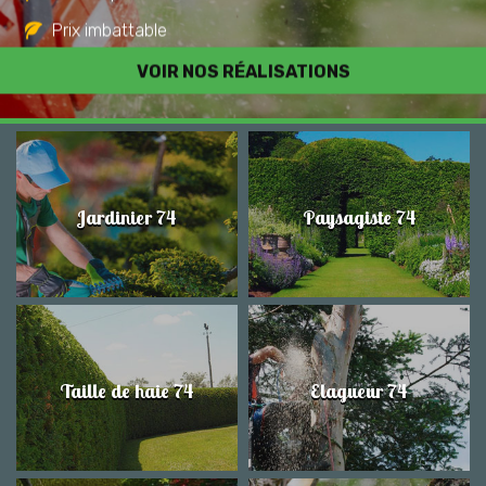
Prix imbattable
Travail de qualité
VOIR NOS RÉALISATIONS
Jardinier 74
Paysagiste 74
Taille de haie 74
Elagueur 74