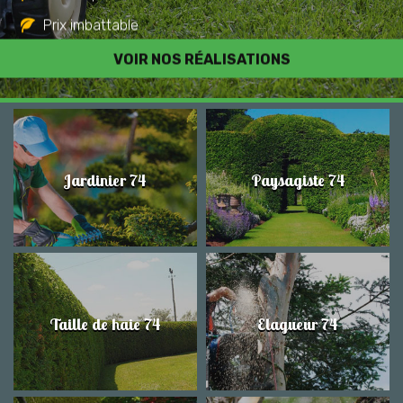
Prix imbattable
Travail de qualité
VOIR NOS RÉALISATIONS
Jardinier 74
Paysagiste 74
Taille de haie 74
Elagueur 74