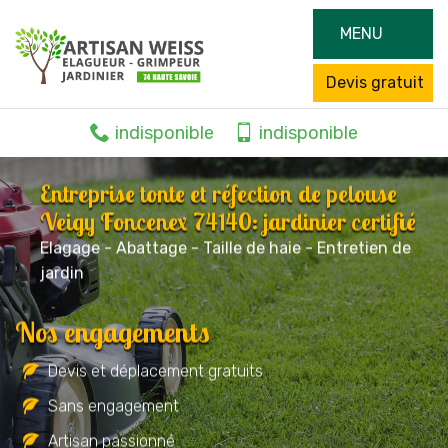
MENU
Devis gratuit
indisponible
indisponible
Entreprise tonte et réfection de pelouse
Veigy Foncenex 74140: jardinier certifié
Elagage - Abattage - Taille de haie - Entretien de
jardin
Nos engagements
Devis et déplacement gratuits
Sans engagement
Artisan passionné