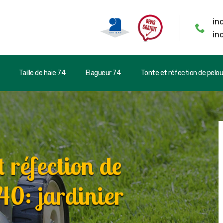
in
in
Taille de haie 74
Elagueur 74
Tonte et réfection de pelo
t réfection de
40: jardinier