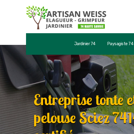
Jardinier 74
Paysagiste 74
Entreprise tonte e
pelouse Sciez 741