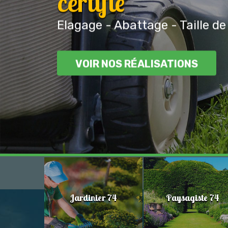
certifié
Elagage - Abattage - Taille de
VOIR NOS RÉALISATIONS
Jardinier 74
Paysagiste 74