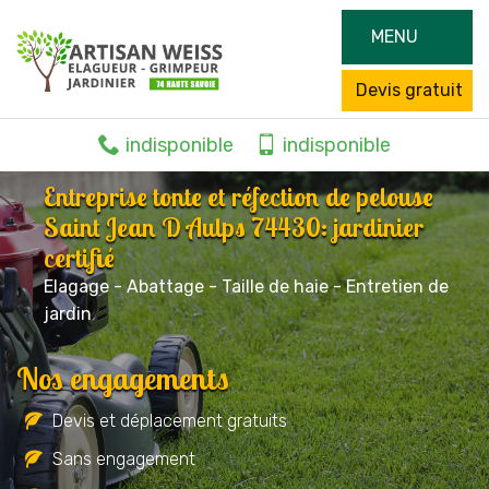
MENU
Devis gratuit
indisponible
indisponible
Entreprise tonte et réfection de pelouse
Saint Jean D Aulps 74430: jardinier
certifié
Elagage - Abattage - Taille de haie - Entretien de
jardin
Nos engagements
Devis et déplacement gratuits
Sans engagement