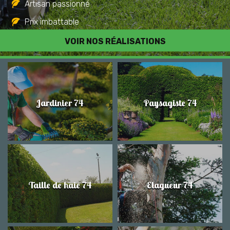
Artisan passionné
Prix imbattable
Travail de qualité
VOIR NOS RÉALISATIONS
Jardinier 74
Paysagiste 74
Taille de haie 74
Elagueur 74