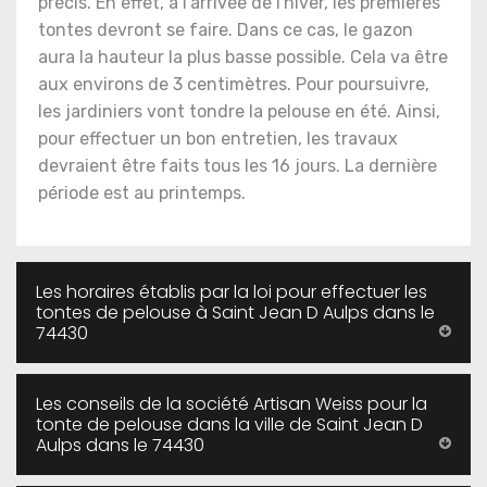
précis. En effet, à l'arrivée de l'hiver, les premières
tontes devront se faire. Dans ce cas, le gazon
aura la hauteur la plus basse possible. Cela va être
aux environs de 3 centimètres. Pour poursuivre,
les jardiniers vont tondre la pelouse en été. Ainsi,
pour effectuer un bon entretien, les travaux
devraient être faits tous les 16 jours. La dernière
période est au printemps.
Les horaires établis par la loi pour effectuer les
tontes de pelouse à Saint Jean D Aulps dans le
74430
Les conseils de la société Artisan Weiss pour la
tonte de pelouse dans la ville de Saint Jean D
Aulps dans le 74430