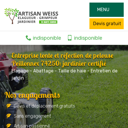
MENU
Devis gratuit
indisponible
indisponible
Entreprise tonte et réfection de pelouse
Peillonnex 74250: jardinier certifié
Elagage - Abattage - Taille de haie - Entretien de
jardin
Nos engagements
Devis et déplacement gratuits
Sans engagement
Artisan passionné