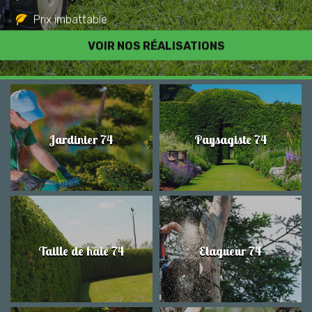
Prix imbattable
Travail de qualité
VOIR NOS RÉALISATIONS
Jardinier 74
Paysagiste 74
Taille de haie 74
Elagueur 74