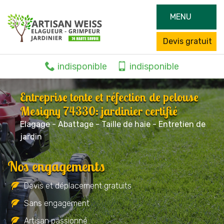
MENU
Devis gratuit
indisponible
indisponible
Entreprise tonte et réfection de pelouse
Mesigny 74330: jardinier certifié
Elagage - Abattage - Taille de haie - Entretien de
jardin
Nos engagements
Devis et déplacement gratuits
Sans engagement
Artisan passionné