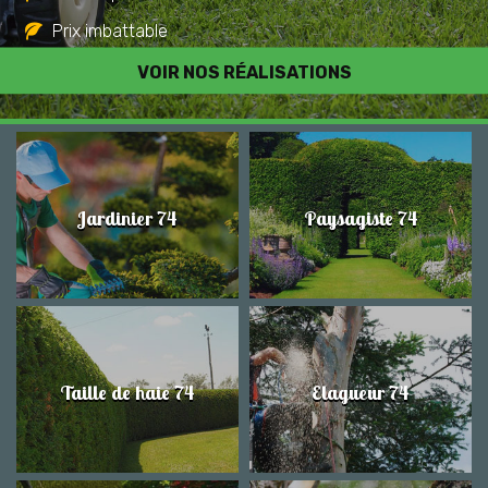
Prix imbattable
Travail de qualité
VOIR NOS RÉALISATIONS
Jardinier 74
Paysagiste 74
Taille de haie 74
Elagueur 74