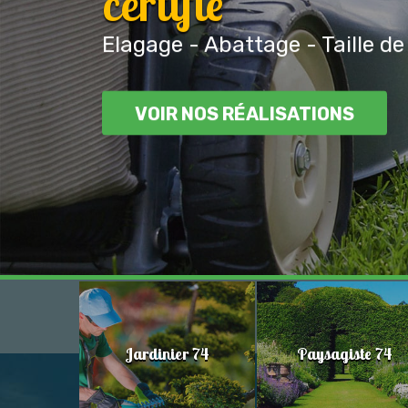
certifié
Elagage - Abattage - Taille de
VOIR NOS RÉALISATIONS
Jardinier 74
Paysagiste 74