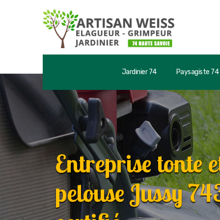
Jardinier 74
Paysagiste 74
Entreprise tonte e
pelouse Jussy 74