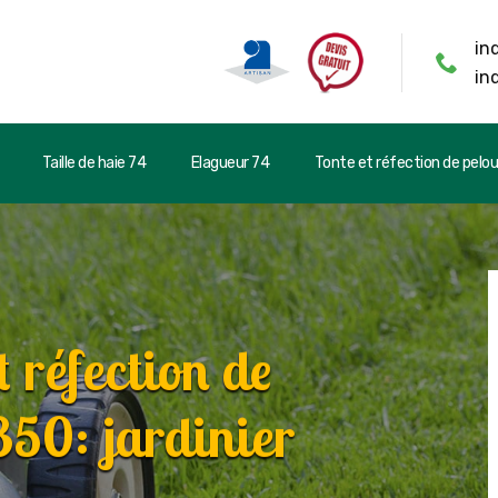
in
in
Taille de haie 74
Elagueur 74
Tonte et réfection de pelo
t réfection de
350: jardinier