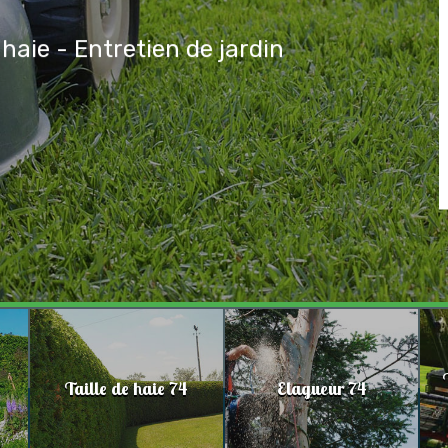
 haie - Entretien de jardin
Taille de haie 74
Elagueur 74