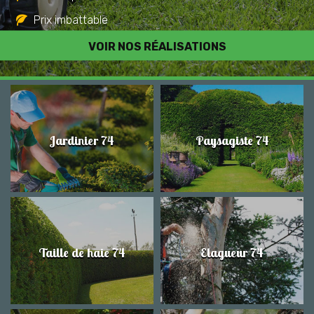
Prix imbattable
Travail de qualité
VOIR NOS RÉALISATIONS
Jardinier 74
Paysagiste 74
Taille de haie 74
Elagueur 74