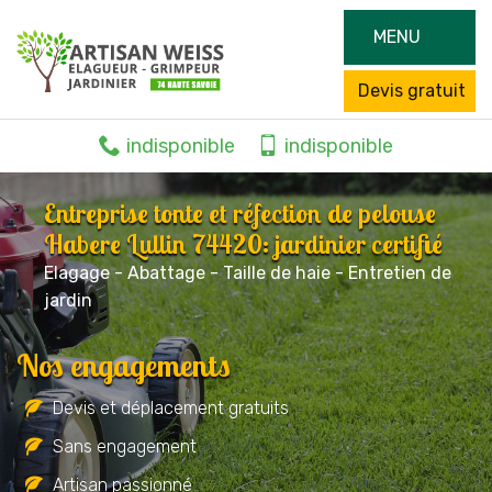
MENU
Devis gratuit
indisponible
indisponible
Entreprise tonte et réfection de pelouse
Habere Lullin 74420: jardinier certifié
Elagage - Abattage - Taille de haie - Entretien de
jardin
Nos engagements
Devis et déplacement gratuits
Sans engagement
Artisan passionné