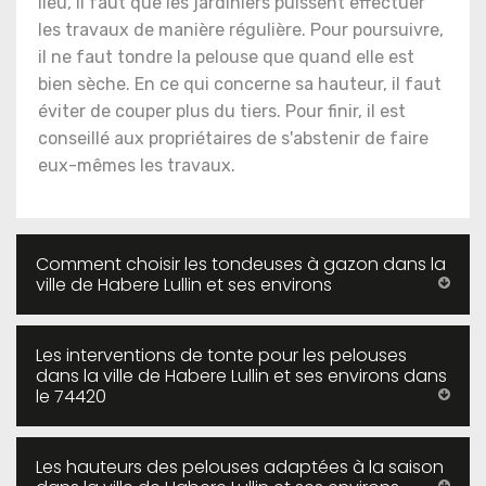
lieu, il faut que les jardiniers puissent effectuer
les travaux de manière régulière. Pour poursuivre,
il ne faut tondre la pelouse que quand elle est
bien sèche. En ce qui concerne sa hauteur, il faut
éviter de couper plus du tiers. Pour finir, il est
conseillé aux propriétaires de s'abstenir de faire
eux-mêmes les travaux.
Comment choisir les tondeuses à gazon dans la
ville de Habere Lullin et ses environs
Les interventions de tonte pour les pelouses
dans la ville de Habere Lullin et ses environs dans
le 74420
Les hauteurs des pelouses adaptées à la saison