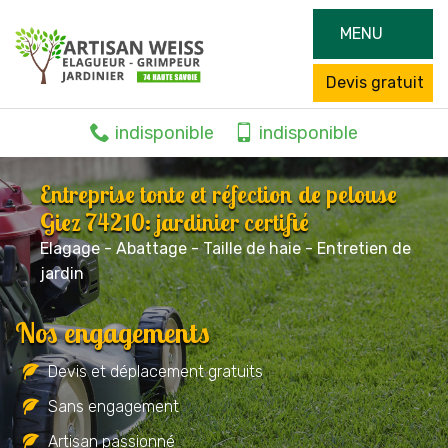
MENU
Devis gratuit
indisponible
indisponible
Entreprise tonte et réfection de pelouse
Giez 74210: jardinier certifié
Elagage - Abattage - Taille de haie - Entretien de
jardin
Nos engagements
Devis et déplacement gratuits
Sans engagement
Artisan passionné