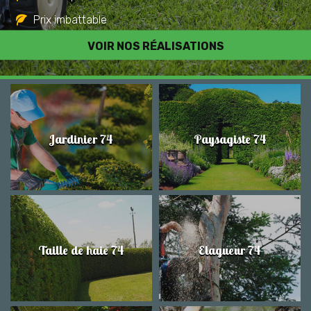
Prix imbattable
Travail de qualité
VOIR NOS RÉALISATIONS
Jardinier 74
Paysagiste 74
Taille de haie 74
Elagueur 74