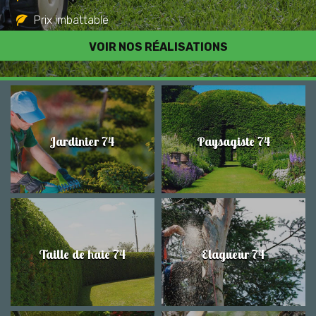
Prix imbattable
Travail de qualité
VOIR NOS RÉALISATIONS
Jardinier 74
Paysagiste 74
Taille de haie 74
Elagueur 74