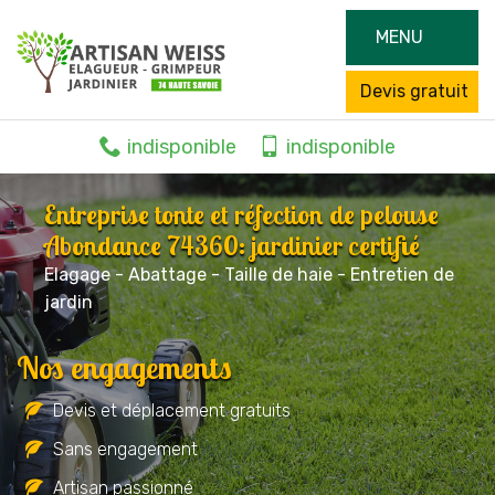
MENU
Devis gratuit
indisponible
indisponible
Entreprise tonte et réfection de pelouse
Abondance 74360: jardinier certifié
Elagage - Abattage - Taille de haie - Entretien de
jardin
Nos engagements
Devis et déplacement gratuits
Sans engagement
Artisan passionné