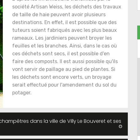
société Artisan Weiss, les déchets des travaux
de taille de haie peuvent avoir plusieurs
destinations. En effet, il est possible que des
tuteurs soient fabriqués avec les plus beaux
rameaux. Les jardiniers peuvent broyer les
feuilles et les branches. Ainsi, dans le cas où
ces déchets sont secs, il est possible d'en
faire des composts. Il est aussi possible qu'ils
vont servir de paillage au pied de plantes. Si
les déchets sont encore verts, un broyage
serait effectué pour l'amendement du sol du
potager.
hampêtres dans la ville de Villy Le Bouveret et ses