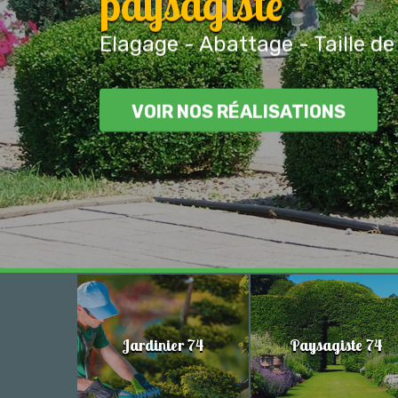
paysagiste
Elagage - Abattage - Taille de
VOIR NOS RÉALISATIONS
Jardinier 74
Paysagiste 74