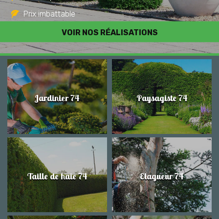
Prix imbattable
Travail de qualité
VOIR NOS RÉALISATIONS
Jardinier 74
Paysagiste 74
Taille de haie 74
Elagueur 74