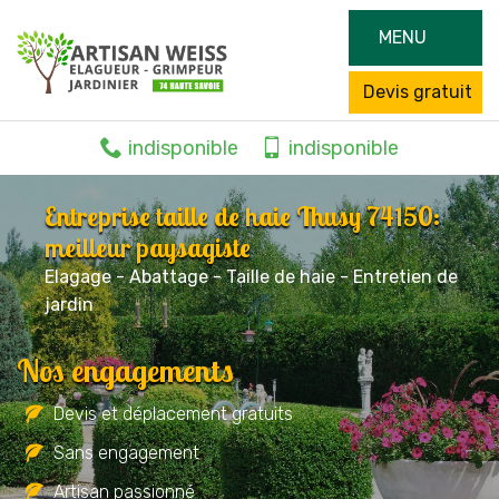
MENU
Devis gratuit
indisponible
indisponible
Entreprise taille de haie Thusy 74150:
meilleur paysagiste
Elagage - Abattage - Taille de haie - Entretien de
jardin
Nos engagements
Devis et déplacement gratuits
Sans engagement
Artisan passionné