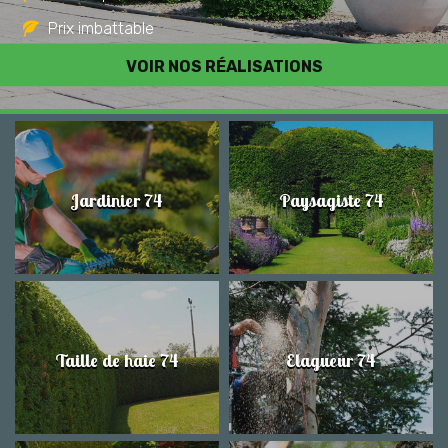
Prix imbattable
Travail de qualité
VOIR NOS RÉALISATIONS
Jardinier 74
Paysagiste 74
Taille de haie 74
Elagueur 74