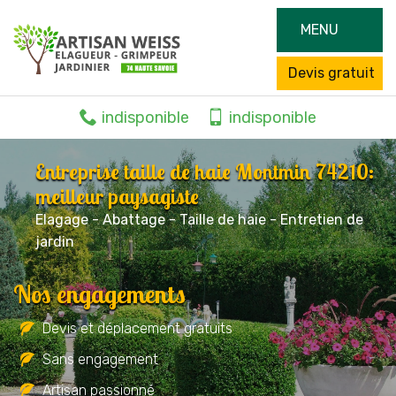
MENU
Devis gratuit
indisponible
indisponible
Entreprise taille de haie Montmin 74210:
meilleur paysagiste
Elagage - Abattage - Taille de haie - Entretien de
jardin
Nos engagements
Devis et déplacement gratuits
Sans engagement
Artisan passionné