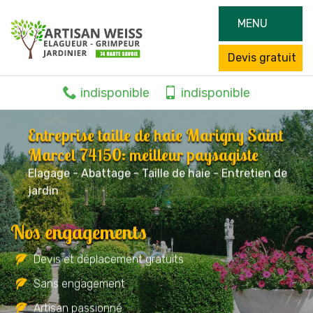
MENU
Devis gratuit
indisponible
indisponible
Entreprise taille de haie Marigny Saint
Marcel 74150: meilleur paysagiste
Elagage - Abattage - Taille de haie - Entretien de
jardin
Nos engagements
Devis et déplacement gratuits
Sans engagement
Artisan passionné