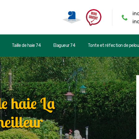
in
in
Taille de haie 74
Elagueur 74
Tonte et réfection de pelo
de haie La
eilleur