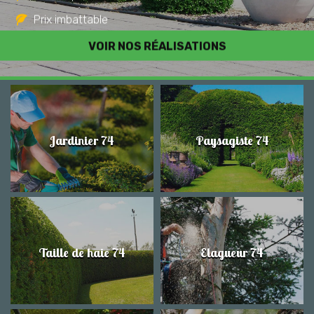
Prix imbattable
Travail de qualité
VOIR NOS RÉALISATIONS
Jardinier 74
Paysagiste 74
Taille de haie 74
Elagueur 74