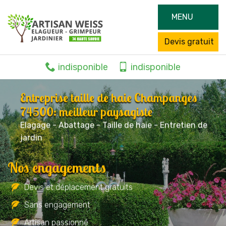
MENU
Devis gratuit
indisponible
indisponible
Entreprise taille de haie Champanges
74500: meilleur paysagiste
Elagage - Abattage - Taille de haie - Entretien de
jardin
Nos engagements
Devis et déplacement gratuits
Sans engagement
Artisan passionné