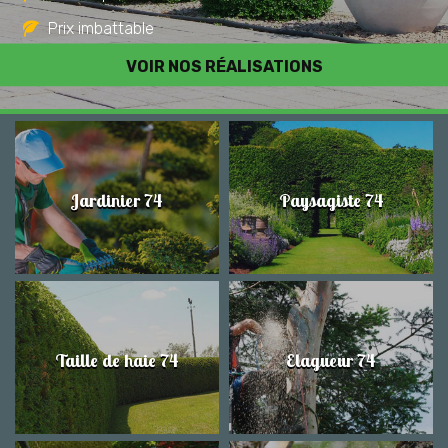
Prix imbattable
Travail de qualité
VOIR NOS RÉALISATIONS
Jardinier 74
Paysagiste 74
Taille de haie 74
Elagueur 74