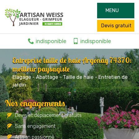
MENU
Devis gratuit
indisponible
indisponible
Entreprise taille de haie Argonay 74370:
meilleur paysagiste
Elagage - Abattage - Taille de haie - Entretien de
jardin
Nos engagements
Devis et déplacement gratuits
Sans engagement
Artisan passionné