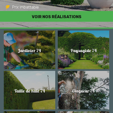
Prix imbattable
Travail de qualité
VOIR NOS RÉALISATIONS
Jardinier 74
Paysagiste 74
Taille de haie 74
Elagueur 74