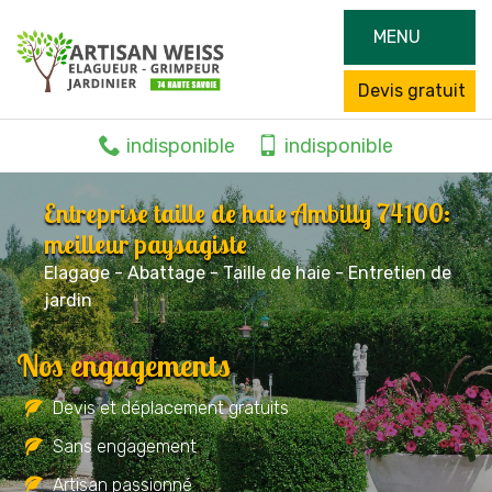
MENU
Devis gratuit
indisponible
indisponible
Entreprise taille de haie Ambilly 74100:
meilleur paysagiste
Elagage - Abattage - Taille de haie - Entretien de
jardin
Nos engagements
Devis et déplacement gratuits
Sans engagement
Artisan passionné