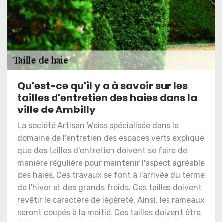
Qu'est-ce qu'il y a à savoir sur les
tailles d'entretien des haies dans la
ville de Ambilly
La société Artisan Weiss spécialisée dans le
domaine de l'entretien des espaces verts explique
que des tailles d'entretien doivent se faire de
manière régulière pour maintenir l'aspect agréable
des haies. Ces travaux se font à l'arrivée du terme
de l'hiver et des grands froids. Ces tailles doivent
revêtir le caractère de légèreté. Ainsi, les rameaux
seront coupés à la moitié. Ces tailles doivent être