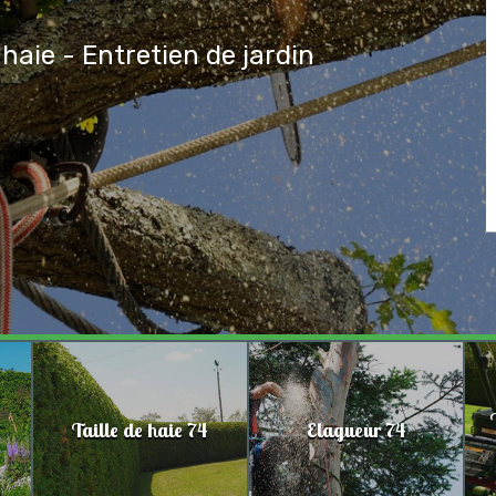
 haie - Entretien de jardin
Taille de haie 74
Elagueur 74