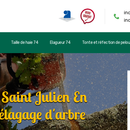
in
in
Taille de haie 74
Elagueur 74
Tonte et réfection de pelo
 Saint Julien En
élagage d'arbre