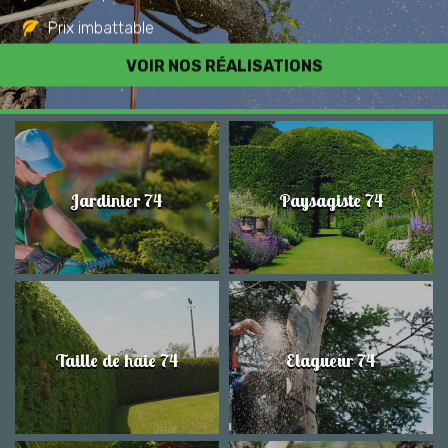
Prix imbattable
Travail de qualité
VOIR NOS RÉALISATIONS
Jardinier 74
Paysagiste 74
Taille de haie 74
Elagueur 74