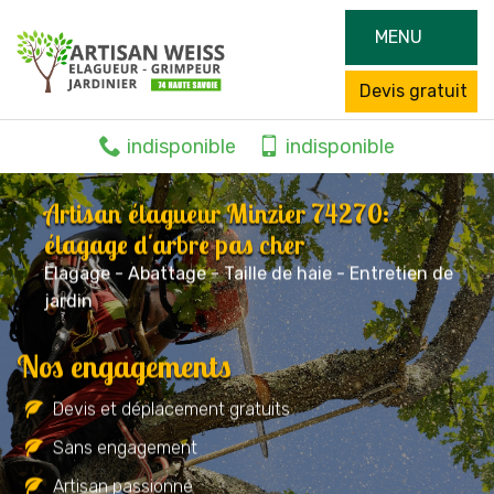
MENU
Devis gratuit
indisponible
indisponible
Artisan élagueur Minzier 74270:
élagage d'arbre pas cher
Elagage - Abattage - Taille de haie - Entretien de
jardin
Nos engagements
Devis et déplacement gratuits
Sans engagement
Artisan passionné