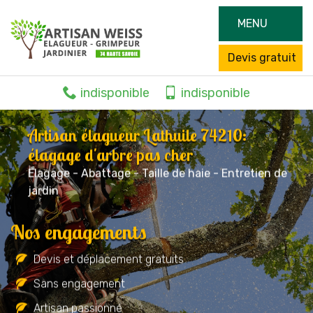
MENU
Devis gratuit
indisponible
indisponible
Artisan élagueur Lathuile 74210:
élagage d'arbre pas cher
Elagage - Abattage - Taille de haie - Entretien de
jardin
Nos engagements
Devis et déplacement gratuits
Sans engagement
Artisan passionné