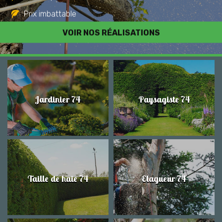
Prix imbattable
Travail de qualité
VOIR NOS RÉALISATIONS
Jardinier 74
Paysagiste 74
Taille de haie 74
Elagueur 74