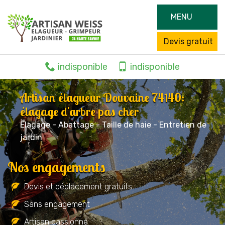
MENU
Devis gratuit
indisponible
indisponible
Artisan élagueur Douvaine 74140:
élagage d'arbre pas cher
Elagage - Abattage - Taille de haie - Entretien de
jardin
Nos engagements
Devis et déplacement gratuits
Sans engagement
Artisan passionné