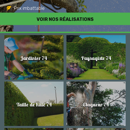
Prix imbattable
Travail de qualité
VOIR NOS RÉALISATIONS
Jardinier 74
Paysagiste 74
Taille de haie 74
Elagueur 74