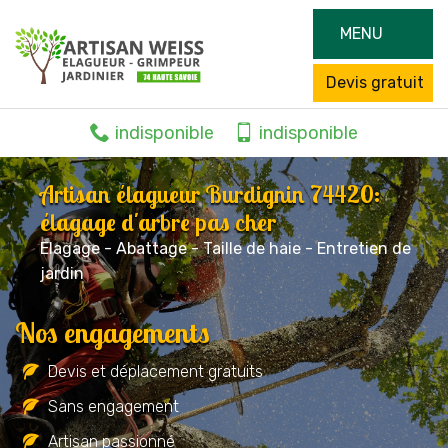
MENU
Devis gratuit
indisponible
indisponible
Artisan élagueur Burdignin 74420:
élagage d'arbre pas cher
Elagage - Abattage - Taille de haie - Entretien de
jardin
Nos engagements
Devis et déplacement gratuits
Sans engagement
Artisan passionné