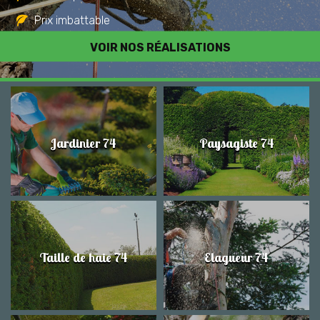
Prix imbattable
Travail de qualité
VOIR NOS RÉALISATIONS
Jardinier 74
Paysagiste 74
Taille de haie 74
Elagueur 74