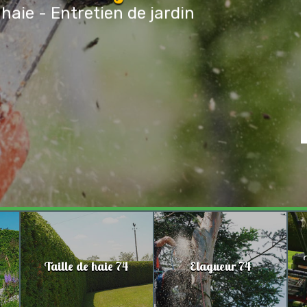
 haie - Entretien de jardin
Taille de haie 74
Elagueur 74