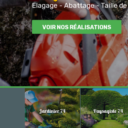
Elagage - Abattage - Taille de
VOIR NOS RÉALISATIONS
Jardinier 74
Paysagiste 74