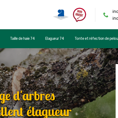
in
in
Taille de haie 74
Elagueur 74
Tonte et réfection de pelo
ge d'arbres
llent élagueur