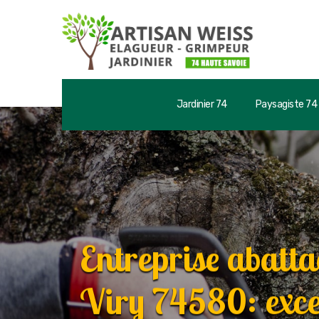
Jardinier 74
Paysagiste 74
Entreprise abatta
Viry 74580: exce