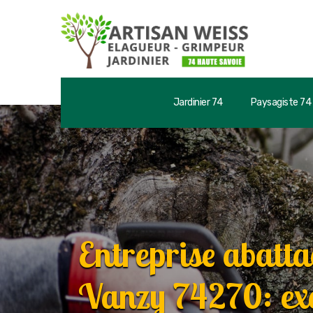
Jardinier 74
Paysagiste 74
Entreprise abatta
Vanzy 74270: exc