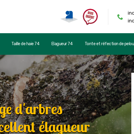
in
in
Taille de haie 74
Elagueur 74
Tonte et réfection de pelo
ge d'arbres
ellent élagueur