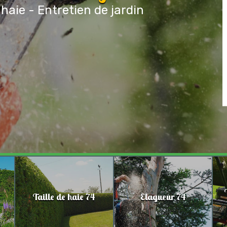
 haie - Entretien de jardin
Taille de haie 74
Elagueur 74