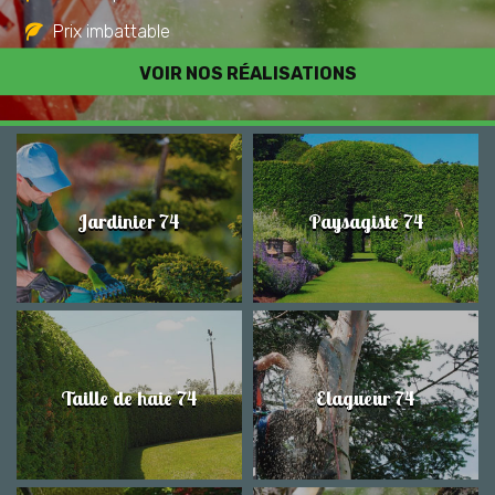
Prix imbattable
Travail de qualité
VOIR NOS RÉALISATIONS
Jardinier 74
Paysagiste 74
Taille de haie 74
Elagueur 74