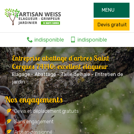
MENU
Devis gratuit
indisponible
indisponible
Entreprise abattage d'arbres Saint
Cergues 74140: excellent élagueur
Elagage - Abattage - Taille de haie - Entretien de
jardin
Nos engagements
Devis et déplacement gratuits
Sans engagement
Artisan passionné