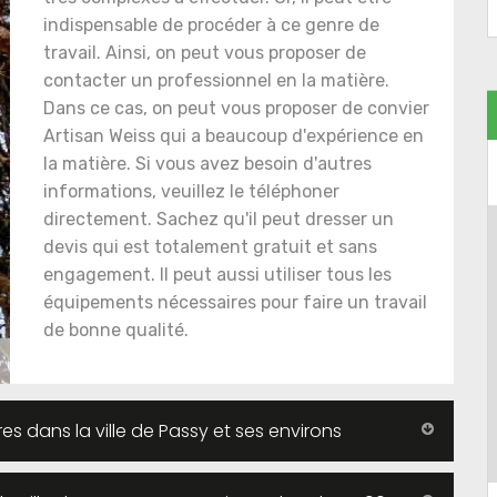
indispensable de procéder à ce genre de
travail. Ainsi, on peut vous proposer de
contacter un professionnel en la matière.
Dans ce cas, on peut vous proposer de convier
Artisan Weiss qui a beaucoup d'expérience en
la matière. Si vous avez besoin d'autres
informations, veuillez le téléphoner
directement. Sachez qu'il peut dresser un
devis qui est totalement gratuit et sans
engagement. Il peut aussi utiliser tous les
équipements nécessaires pour faire un travail
de bonne qualité.
s dans la ville de Passy et ses environs