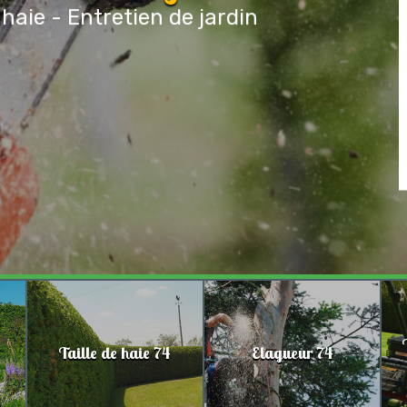
 haie - Entretien de jardin
Taille de haie 74
Elagueur 74