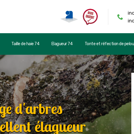
in
in
Taille de haie 74
Elagueur 74
Tonte et réfection de pelo
ge d'arbres
ellent élagueur