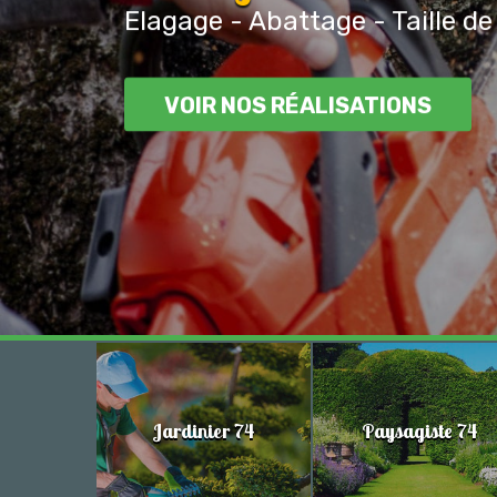
Elagage - Abattage - Taille de
VOIR NOS RÉALISATIONS
Jardinier 74
Paysagiste 74