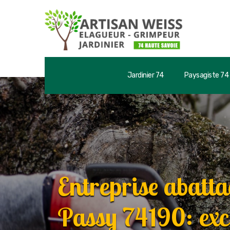
Jardinier 74
Paysagiste 74
Entreprise abatta
Passy 74190: exc