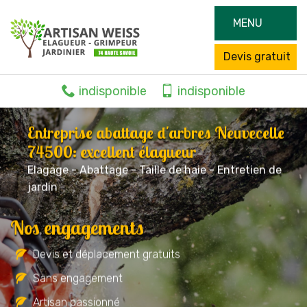
MENU
Devis gratuit
indisponible
indisponible
Entreprise abattage d'arbres Neuvecelle
74500: excellent élagueur
Elagage - Abattage - Taille de haie - Entretien de
jardin
Nos engagements
Devis et déplacement gratuits
Sans engagement
Artisan passionné