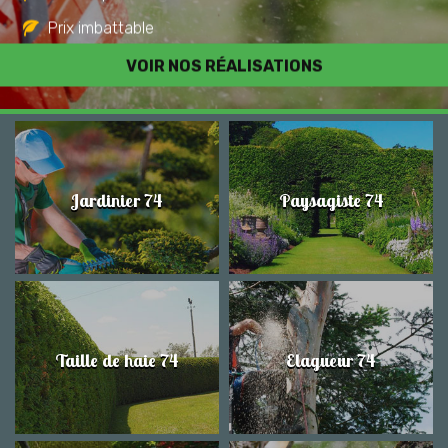
Prix imbattable
Travail de qualité
VOIR NOS RÉALISATIONS
Jardinier 74
Paysagiste 74
Taille de haie 74
Elagueur 74