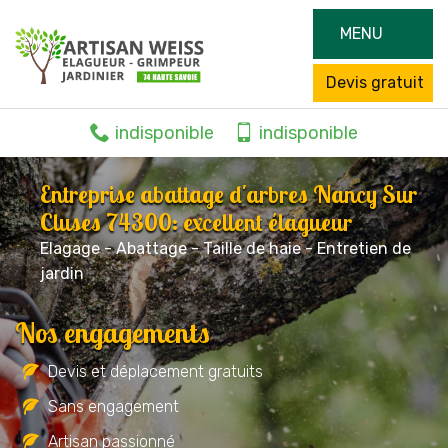
MENU
Devis gratuit
indisponible
indisponible
Entreprise abattage d'arbres Nancy Sur
Cluses 74300: excellent élagueur
Elagage - Abattage - Taille de haie - Entretien de
jardin
Nos engagements
Devis et déplacement gratuits
Sans engagement
Artisan passionné