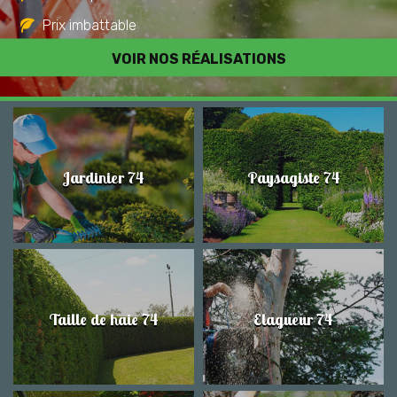
Prix imbattable
Travail de qualité
VOIR NOS RÉALISATIONS
Jardinier 74
Paysagiste 74
Taille de haie 74
Elagueur 74