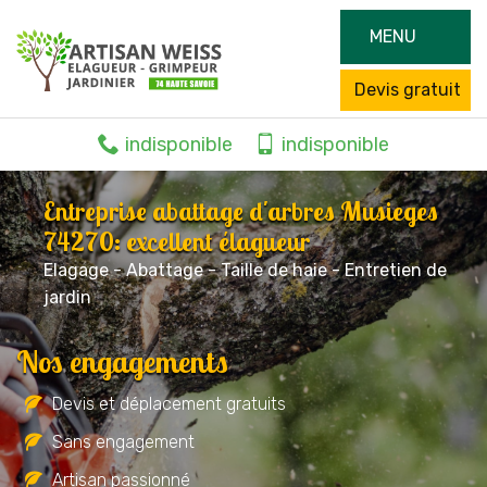
MENU
Devis gratuit
indisponible
indisponible
Entreprise abattage d'arbres Musieges
74270: excellent élagueur
Elagage - Abattage - Taille de haie - Entretien de
jardin
Nos engagements
Devis et déplacement gratuits
Sans engagement
Artisan passionné