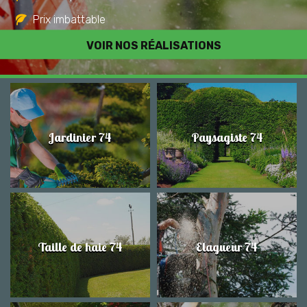
Prix imbattable
Travail de qualité
VOIR NOS RÉALISATIONS
Jardinier 74
Paysagiste 74
Taille de haie 74
Elagueur 74