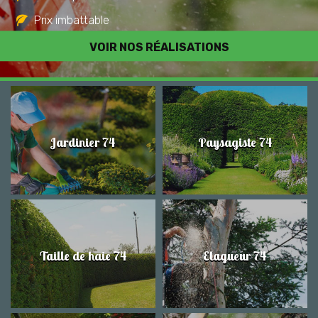
Prix imbattable
Travail de qualité
VOIR NOS RÉALISATIONS
Jardinier 74
Paysagiste 74
Taille de haie 74
Elagueur 74