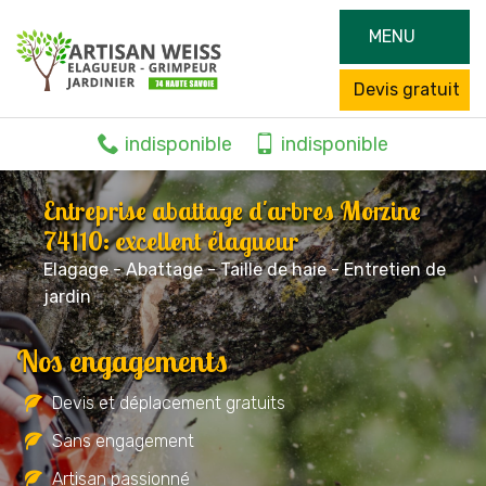
MENU
Devis gratuit
indisponible
indisponible
Entreprise abattage d'arbres Morzine
74110: excellent élagueur
Elagage - Abattage - Taille de haie - Entretien de
jardin
Nos engagements
Devis et déplacement gratuits
Sans engagement
Artisan passionné