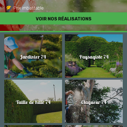
Prix imbattable
Travail de qualité
VOIR NOS RÉALISATIONS
Jardinier 74
Paysagiste 74
Taille de haie 74
Elagueur 74