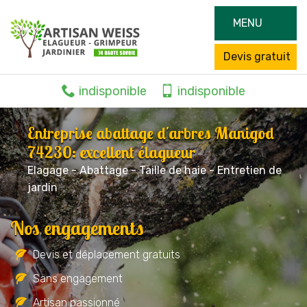
MENU
Devis gratuit
indisponible
indisponible
Entreprise abattage d'arbres Manigod
74230: excellent élagueur
Elagage - Abattage - Taille de haie - Entretien de
jardin
Nos engagements
Devis et déplacement gratuits
Sans engagement
Artisan passionné