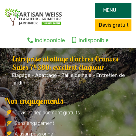
MENU
Devis gratuit
indisponible
indisponible
Entreprise abattage d'arbres Cranves
Sales 74380: excellent élagueur
Elagage - Abattage - Taille de haie - Entretien de
jardin
Nos engagements
Devis et déplacement gratuits
Sans engagement
Artisan passionné