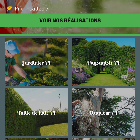
Prix imbattable
Travail de qualité
VOIR NOS RÉALISATIONS
Jardinier 74
Paysagiste 74
Taille de haie 74
Elagueur 74