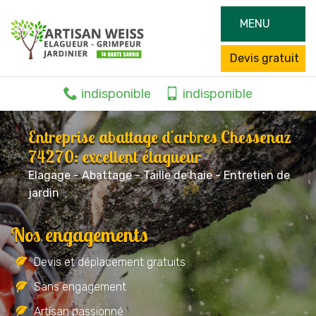
MENU
Devis gratuit
indisponible
indisponible
Entreprise abattage d'arbres Chessenaz
74270: excellent élagueur
Elagage - Abattage - Taille de haie - Entretien de
jardin
Nos engagements
Devis et déplacement gratuits
Sans engagement
Artisan passionné