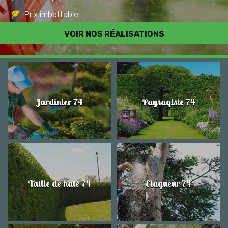
Prix imbattable
Travail de qualité
VOIR NOS RÉALISATIONS
Jardinier 74
Paysagiste 74
Taille de haie 74
Elagueur 74