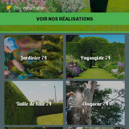
Prix imbattable
Travail de qualité
VOIR NOS RÉALISATIONS
Jardinier 74
Paysagiste 74
Taille de haie 74
Elagueur 74