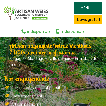
MENU
Devis gratuit
indisponible
indisponible
Artisan paysagiste Vetraz Monthoux
74100: jardinier professionnel
Elagage - Abattage - Taille de haie - Entretien de
jardin
Nos engagements
Devis et déplacement gratuits
Sans engagement
Artisan passionné