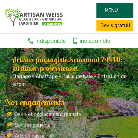
MENU
Devis gratuit
indisponible
indisponible
Artisan paysagiste Sommand 74440:
jardinier professionnel
Elagage - Abattage - Taille de haie - Entretien de
jardin
Nos engagements
Devis et déplacement gratuits
Sans engagement
Artisan passionné