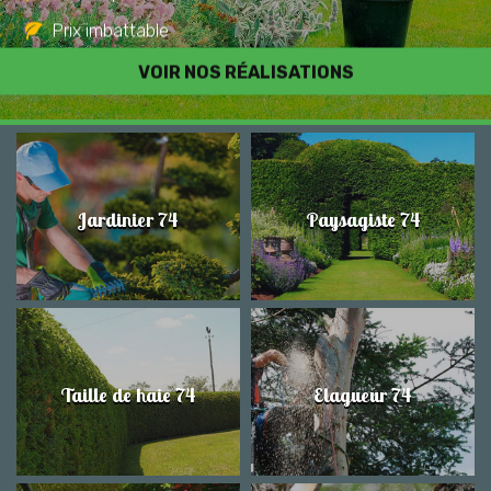
Prix imbattable
Travail de qualité
VOIR NOS RÉALISATIONS
Jardinier 74
Paysagiste 74
Taille de haie 74
Elagueur 74