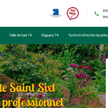
in
in
Taille de haie 74
Elagueur 74
Tonte et réfection de pelo
e Saint Sixt
 professionnel