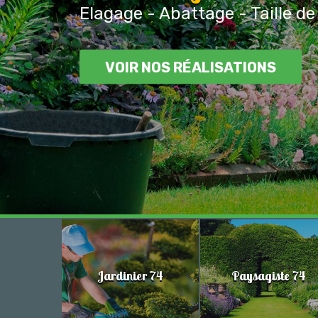
Elagage - Abattage - Taille de
VOIR NOS RÉALISATIONS
Jardinier 74
Paysagiste 74