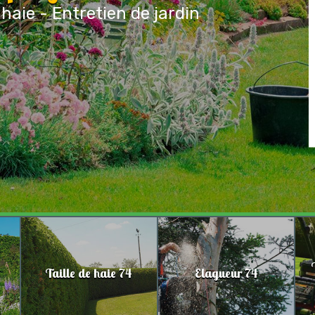
 haie - Entretien de jardin
Taille de haie 74
Elagueur 74